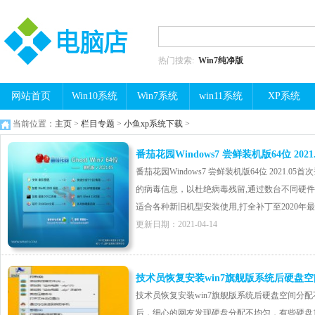
热门搜索:
Win7纯净版
网站首页
Win10系统
Win7系统
win11系统
XP系统
当前位置：
主页
>
栏目专题
>
小鱼xp系统下载
>
番茄花园Windows7 尝鲜装机版64位 2021.
番茄花园Windows7 尝鲜装机版64位 2021
的病毒信息，以杜绝病毒残留,通过数台不同硬
适合各种新旧机型安装使用,打全补丁至2020年最新
更新日期：2021-04-14
技术员恢复安装win7旗舰版系统后硬盘
技术员恢复安装win7旗舰版系统后硬盘空间分配
后，细心的网友发现硬盘分配不均匀，有些硬盘