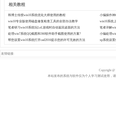
相关教程
韩博士传授win10系统优化大师使用的教程
小编操作神秘
win10专业版使用磁盘修复检查工具的全部办法教学
法
win10系统上
笔者研习win10系统玩LoL游戏时自动返回桌面的方法
笔者详解wi
处理win7系统QQ截图和360软件助手截图使用的方案?
小编处理wi
帮您设置win10系统打开cad2016提示您的许可无效的方法
xp系统设
友情链接:
Copyrigh
本站发布的系统与软件仅为个人学习测试使用，请