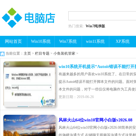
热门搜索:
Win7纯净版
网站首页
Win10系统
Win7系统
win11系统
XP系统
当前位置：
主页
>
栏目专题
>
小鱼装机管家
>
win10系统开机提示“Autoit错误不能
有越来越多的用户喜欢win10系统了。在日常的
提示Autoit错误不能打开脚本文件的问题。面对突
本文件的问题，对于一些仅仅将电脑作为工具使用的
更新日期：2019-06-26
风林火山64位win10官网小白版v2026.08
风林火山64位win10官网小白版v2026.08简
的迦楼沟通方式,右键聊天视频等沟通方式这里都有