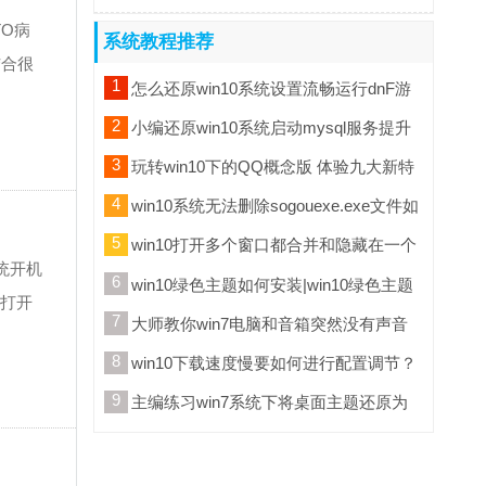
TO病
系统教程推荐
结合很
1
怎么还原win10系统设置流畅运行dnF游
戏解决兼容的方法
2
小编还原win10系统启动mysql服务提升
错误10610进程意外终止的方
3
玩转win10下的QQ概念版 体验九大新特
性
4
win10系统无法删除sogouexe.exe文件如
何办（已处理）
5
win10打开多个窗口都合并和隐藏在一个
统开机
窗口里面如何办
6
win10绿色主题如何安装|win10绿色主题
能打开
安装的办法
7
大师教你win7电脑和音箱突然没有声音
的技巧?
8
win10下载速度慢要如何进行配置调节？
9
主编练习win7系统下将桌面主题还原为
默认主题的方法?