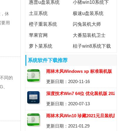
惠普u盘装系统
小猪win10系统下
载
土豆系统
极速u盘装系统
能，休
需要用
橙子重装系统
闪兔装机大师
苹果官网
大番茄装机卫士
萝卜菜系统
桔子win8系统下载
系统软件下载推荐
雨林木风Windows xp 标准装机版
些不同的
更新日期：2020-11-16
2020.12
0G、
深度技术Win7 64位 优化装机版 2020.08
更新日期：2020-07-13
雨林木风Win10 珍藏2021元旦装机版(64
更新日期：2021-01.29
位)