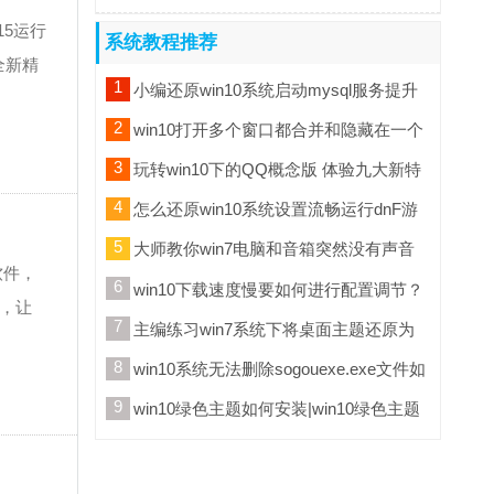
015运行
系统教程推荐
全新精
1
小编还原win10系统启动mysql服务提升
错误10610进程意外终止的方
2
win10打开多个窗口都合并和隐藏在一个
窗口里面如何办
3
玩转win10下的QQ概念版 体验九大新特
性
4
怎么还原win10系统设置流畅运行dnF游
戏解决兼容的方法
5
大师教你win7电脑和音箱突然没有声音
软件，
的技巧?
6
win10下载速度慢要如何进行配置调节？
i，让
7
主编练习win7系统下将桌面主题还原为
默认主题的方法?
8
win10系统无法删除sogouexe.exe文件如
何办（已处理）
9
win10绿色主题如何安装|win10绿色主题
安装的办法