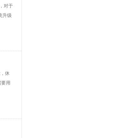
，对于
统升级
能，休
需要用