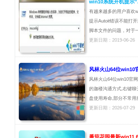
win10系统开机提示
有越来越多的用户喜欢w
提示Autoit错误不能打
脚本文件的问题，对于一
更新日期：2019-06-26
风林火山64位win10官
风林火山64位win10
的迦楼沟通方式,右键聊
盘使用寿命,部分不常用服
更新日期：2026-07-29
番茄花园最新win11 6