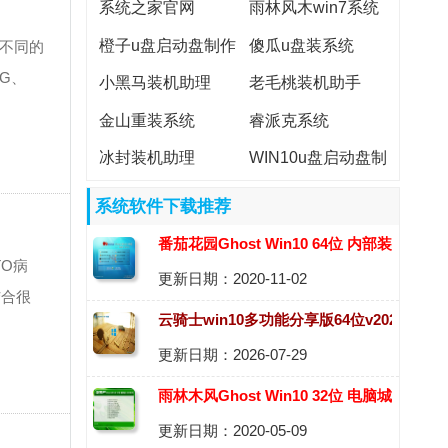
系统之家官网
雨林风木win7系统
下载
橙子u盘启动盘制作
傻瓜u盘装系统
些不同的
工具
0G、
小黑马装机助理
老毛桃装机助手
金山重装系统
睿派克系统
冰封装机助理
WIN10u盘启动盘制
作工具
系统软件下载推荐
番茄花园Ghost Win10 64位 内部装机版
TO病
更新日期：2020-11-02
2020.11
结合很
云骑士win10多功能分享版64位v2026.08
更新日期：2026-07-29
雨林木风Ghost Win10 32位 电脑城装机
更新日期：2020-05-09
版 2020.06