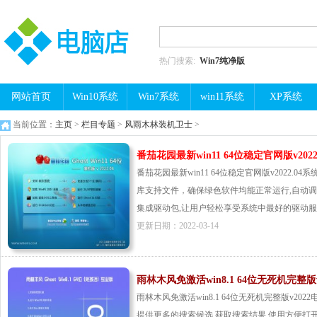
热门搜索:
Win7纯净版
网站首页
Win10系统
Win7系统
win11系统
XP系统
当前位置：
主页
>
栏目专题
>
风雨木林装机卫士
>
番茄花园最新win11 64位稳定官网版v2022.
番茄花园最新win11 64位稳定官网版v2022.04系统永久激
库支持文件，确保绿色软件均能正常运行,自动调
集成驱动包,让用户轻松享受系统中最好的驱动服务组件
更新日期：2022-03-14
雨林木风免激活win8.1 64位无死机完整版v
雨林木风免激活win8.1 64位无死机完整版v2
提供更多的搜索候选,获取搜索结果,使用方便打