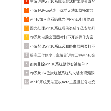
1
主编详解win10系统安装10时出现蓝屏的
方案
2
小编解决xp系统下优酷无法加载播放器
的方案?
3
win10如何查看隐藏文件|win10打开隐藏
文件的介绍
4
图文处理win10系统玩侠盗猎车圣安地列
斯鼠标不能点击的步骤
5
xp系统电脑桌面图标打不开的操作方案
6
小编帮你win10系统必联路由器网页打不
开网速很慢的问题
7
提高工作效率，主编告诉你三种win10窗
口切换的操作办法
8
如何删除win 10系统鼠标右键菜单？
9
xp系统 64位旗舰版系统防火墙出现漏洞
的恢复技巧
10
win10系统无法更改Aero主题且任务栏变
白色的处理介绍